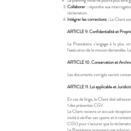
Le planning initial ne pourra plus être g
Collaborer :
répondre aux interrogatio
réclamation.
Intégrer les corrections :
Le Client es
ARTICLE 9. Confidentialité et Proprié
Le Prestataire s’engage à la plus st
l’exécution de la mission demandée. Le 
ARTICLE 10. Conservation et Archiv
Les documents corrigés seront conserv
ARTICLE 11. Loi applicable et Juridic
En cas de litige, le Client doit adresse
1 des présentes CGV.
Le Client recevra un accusé réception 
invité à vérifier ses spams et à contac
CGV) pour s’assurer que la réclama
Le Prestataire proposera une solution à