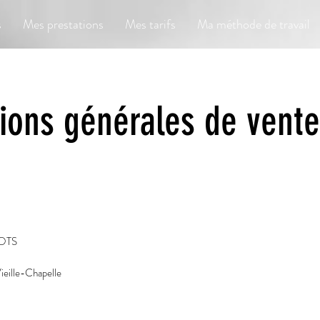
s
Mes prestations
Mes tarifs
Ma méthode de travail
ions générales de vent
OTS
ieille-Chapelle