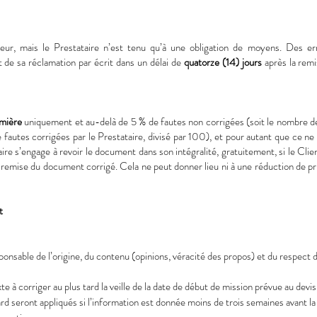
ur, mais le Prestataire n’est tenu qu’à une obligation de moyens. Des err
rt de sa réclamation par écrit dans un délai de
quatorze (14) jours
après la remi
emière
uniquement et au-delà de 5 % de fautes non corrigées (soit le nombre de
e fautes corrigées par le Prestataire, divisé par 100), et pour autant que ce ne
aire s’engage à revoir le document dans son intégralité, gratuitement, si le Clien
a remise du document corrigé. Cela ne peut donner lieu ni à une réduction de prix
t
ponsable de l’origine, du contenu (opinions, véracité des propos) et du respect 
te à corriger au plus tard la veille de la date de début de mission prévue au devis
ard seront appliqués si l’information est donnée moins de trois semaines avant la