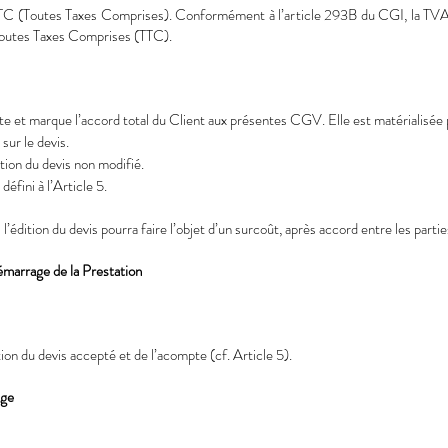
 (Toutes Taxes Comprises). Conformément à l’article 293B du CGI, la TVA n’
 Toutes Taxes Comprises (TTC).
ite et marque l’accord total du Client aux présentes CGV. Elle est matérialisée 
 sur le devis.
tion du devis non modifié.
défini à l’Article 5.
édition du devis pourra faire l’objet d’un surcoût, après accord entre les partie
arrage de la Prestation
n du devis accepté et de l’acompte (cf. Article 5).
age