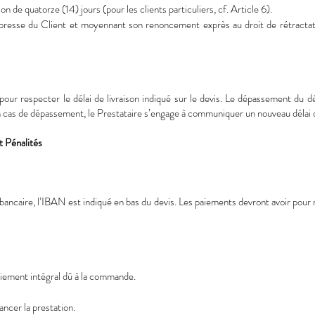
tion de quatorze (14) jours (pour les clients particuliers, cf. Article 6).
esse du Client et moyennant son renoncement exprès au droit de rétractatio
our respecter le délai de livraison indiqué sur le devis. Le dépassement du dé
 cas de dépassement, le Prestataire s’engage à communiquer un nouveau délai da
 Pénalités
ancaire, l’IBAN est indiqué en bas du devis. Les paiements devront avoir pour r
iement intégral dû à la commande.
ncer la prestation.