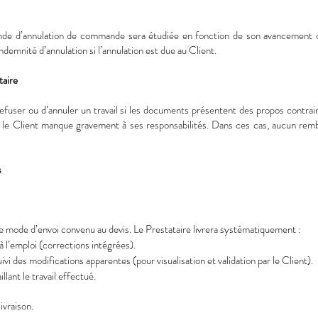
ande d’annulation de commande sera étudiée en fonction de son avancement 
indemnité d’annulation si l’annulation est due au Client.
taire
 refuser ou d’annuler un travail si les documents présentent des propos contra
 si le Client manque gravement à ses responsabilités. Dans ces cas, aucun 
s
n le mode d’envoi convenu au devis. Le Prestataire livrera systématiquement :
t à l’emploi (corrections intégrées).
uivi des modifications apparentes (pour visualisation et validation par le Client).
llant le travail effectué.
ivraison.